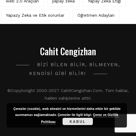
web 2.0 Araçları
yapay zeka
Yapay Zeka Etiği
Yapazy Zeka ve Etik sorunlar
Öğretmen Adayları
Cahit Cengizhan
BIZI BILEN BILIR, BILMEYEN,
KENDISI GIBI BILIR!
©Copytoright 2000-2027 CahitCengizhan.Com. Tüm haklar,
hakkın sahiplerine aittir.
Çerezler (cookie), web sitesini ve hizmetlerini daha etkin bir şekilde
sunmamızı sağlamaktadır. Çerezler ile ilgili bilgi:
Çerez ve Gizlilik
KABUL
Politikası