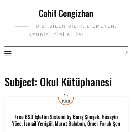
Skip
Cahit Cengizhan
to
content
BIZI BILEN BILIR, BILMEYEN,
KENDISI GIBI BILIR!
Subject:
Okul Kütüphanesi
17
Kas
Free BSD İşletim Sistemi
by
Barış Şimşek
,
Hüseyin
Yüce
,
İsmail Yenigül
,
Murat Balaban
,
Ömer Faruk Şen