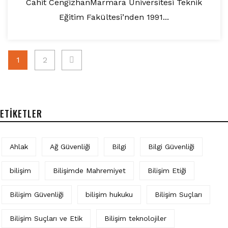
Cahit CengizhanMarmara Üniversitesi Teknik
Eğitim Fakültesi’nden 1991...
Yazı
1
2
sayfalaması
ETIKETLER
Ahlak
Ağ Güvenliği
Bilgi
Bilgi Güvenliği
bilişim
Bilişimde Mahremiyet
Bilişim Etiği
Bilişim Güvenliği
bilişim hukuku
Bilişim Suçları
Bilişim Suçları ve Etik
Bilişim teknolojiler