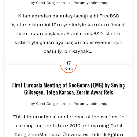
by
Cahit Cengizhan
Yorum yapılmamış
Kitap adından da anlaşılacağı gibi FreeBSD
işletim sistemini tüm yönleriyle kurulum öncesi
hazırlıktan başlayarak anlatmış.BSD işletim
sistemiyle çalışmaya başlamak isteyenler için
basılı iyi bir kaynak....
17
Kas
First Euroasia Meeting of GeoGebra (EMG)
by
Sevinç
Gülseçen
,
Tolga Karaca
,
Zerrin Ayvaz Reis
by
Cahit Cengizhan
Yorum yapılmamış
Third international conference of innovations in
learning for the future 2010: e-Learning Cahit
CengizhanMarmara Üniversitesi Teknik Eğitim