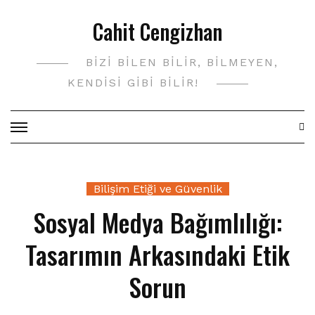
Skip
Cahit Cengizhan
to
content
BIZI BILEN BILIR, BILMEYEN,
KENDISI GIBI BILIR!
Bilişim Etiği ve Güvenlik
Sosyal Medya Bağımlılığı:
Tasarımın Arkasındaki Etik
Sorun