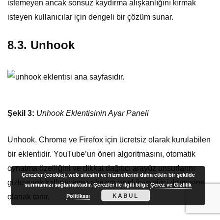
istemeyen ancak sonsuz kaydırma alışkanlığını kırmak
isteyen kullanıcılar için dengeli bir çözüm sunar.
8.3. Unhook
Şekil 3:
Unhook Eklentisinin Ayar Paneli
Unhook, Chrome ve Firefox için ücretsiz olarak kurulabilen
bir eklentidir. YouTube’un öneri algoritmasını, otomatik
oynatma özelliğini ve dikkat dağıtıcı arayüz unsurlarını
Çerezler (cookie), web sitesini ve hizmetlerini daha etkin bir şekilde
gizleyerek kullanıcının yalnızca aradığı içeriği izlemesine
sunmamızı sağlamaktadır. Çerezler ile ilgili bilgi:
Çerez ve Gizlilik
KABUL
Politikası
olanak tanır.