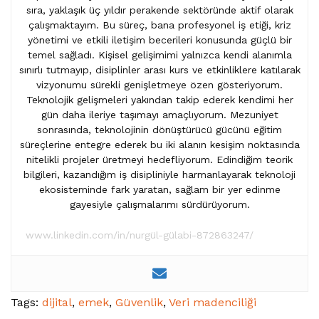
sıra, yaklaşık üç yıldır perakende sektöründe aktif olarak
çalışmaktayım. Bu süreç, bana profesyonel iş etiği, kriz
yönetimi ve etkili iletişim becerileri konusunda güçlü bir
temel sağladı. Kişisel gelişimimi yalnızca kendi alanımla
sınırlı tutmayıp, disiplinler arası kurs ve etkinliklere katılarak
vizyonumu sürekli genişletmeye özen gösteriyorum.
Teknolojik gelişmeleri yakından takip ederek kendimi her
gün daha ileriye taşımayı amaçlıyorum. Mezuniyet
sonrasında, teknolojinin dönüştürücü gücünü eğitim
süreçlerine entegre ederek bu iki alanın kesişim noktasında
nitelikli projeler üretmeyi hedefliyorum. Edindiğim teorik
bilgileri, kazandığım iş disipliniyle harmanlayarak teknoloji
ekosisteminde fark yaratan, sağlam bir yer edinme
gayesiyle çalışmalarımı sürdürüyorum.
www.linkedin.com/in/nurgül-gülabi-872863247/
Tags:
dijital
,
emek
,
Güvenlik
,
Veri madenciliği