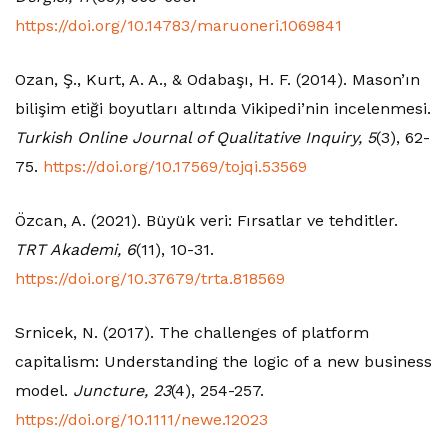
https://doi.org/10.14783/maruoneri.1069841
Ozan, Ş., Kurt, A. A., & Odabaşı, H. F. (2014). Mason’ın
bilişim etiği boyutları altında Vikipedi’nin incelenmesi.
Turkish Online Journal of Qualitative Inquiry, 5
(3), 62-
75.
https://doi.org/10.17569/tojqi.53569
Özcan, A. (2021). Büyük veri: Fırsatlar ve tehditler.
TRT Akademi, 6
(11), 10-31.
https://doi.org/10.37679/trta.818569
Srnicek, N. (2017). The challenges of platform
capitalism: Understanding the logic of a new business
model.
Juncture, 23
(4), 254-257.
https://doi.org/10.1111/newe.12023