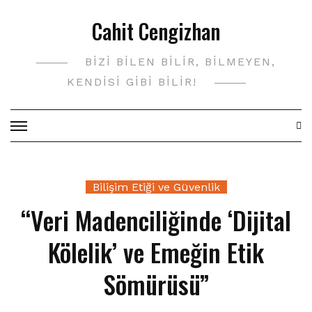
Skip
Cahit Cengizhan
to
content
BIZI BILEN BILIR, BILMEYEN,
KENDISI GIBI BILIR!
Bilişim Etiği ve Güvenlik
“Veri Madenciliğinde ‘Dijital
Kölelik’ ve Emeğin Etik
Sömürüsü”