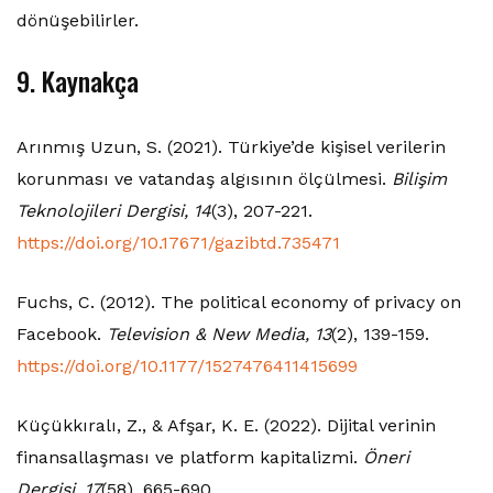
dönüşebilirler.
9. Kaynakça
Arınmış Uzun, S. (2021). Türkiye’de kişisel verilerin
korunması ve vatandaş algısının ölçülmesi.
Bilişim
Teknolojileri Dergisi, 14
(3), 207-221.
https://doi.org/10.17671/gazibtd.735471
Fuchs, C. (2012). The political economy of privacy on
Facebook.
Television & New Media, 13
(2), 139-159.
https://doi.org/10.1177/1527476411415699
Küçükkıralı, Z., & Afşar, K. E. (2022). Dijital verinin
finansallaşması ve platform kapitalizmi.
Öneri
Dergisi, 17
(58), 665-690.