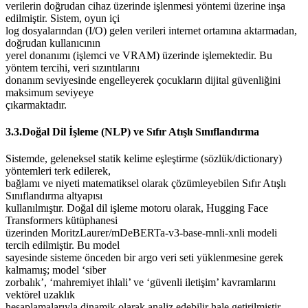
verilerin doğrudan cihaz üzerinde işlenmesi yöntemi üzerine inşa
edilmiştir. Sistem, oyun içi
log dosyalarından (I/O) gelen verileri internet ortamına aktarmadan,
doğrudan kullanıcının
yerel donanımı (işlemci ve VRAM) üzerinde işlemektedir. Bu
yöntem tercihi, veri sızıntılarını
donanım seviyesinde engelleyerek çocukların dijital güvenliğini
maksimum seviyeye
çıkarmaktadır.
3.3.Doğal Dil İşleme (NLP) ve Sıfır Atışlı Sınıflandırma
Sistemde, geleneksel statik kelime eşleştirme (sözlük/dictionary)
yöntemleri terk edilerek,
bağlamı ve niyeti matematiksel olarak çözümleyebilen Sıfır Atışlı
Sınıflandırma altyapısı
kullanılmıştır. Doğal dil işleme motoru olarak, Hugging Face
Transformers kütüphanesi
üzerinden MoritzLaurer/mDeBERTa-v3-base-mnli-xnli modeli
tercih edilmiştir. Bu model
sayesinde sisteme önceden bir argo veri seti yüklenmesine gerek
kalmamış; model ‘siber
zorbalık’, ‘mahremiyet ihlali’ ve ‘güvenli iletişim’ kavramlarını
vektörel uzaklık
hesaplamalarıyla dinamik olarak analiz edebilir hale getirilmiştir.