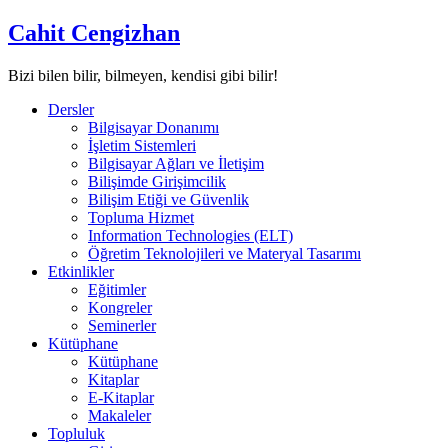
Skip
Cahit Cengizhan
to
content
Bizi bilen bilir, bilmeyen, kendisi gibi bilir!
Dersler
Bilgisayar Donanımı
İşletim Sistemleri
Bilgisayar Ağları ve İletişim
Bilişimde Girişimcilik
Bilişim Etiği ve Güvenlik
Topluma Hizmet
Information Technologies (ELT)
Öğretim Teknolojileri ve Materyal Tasarımı
Etkinlikler
Eğitimler
Kongreler
Seminerler
Kütüphane
Kütüphane
Kitaplar
E-Kitaplar
Makaleler
Topluluk