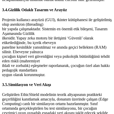
3.4.Gizlilik Odaklı Tasarım ve Arayüz
Projenin kullanıcı arayüzü (GUI), tkinter kütüphanesi ile geliştirilmiş
olup asenkron (threading)
bir yapıda çalışmaktadır. Sistemin en önemli etik bileşeni, Tasarım
Aşamasında Gizlilik
ilkesidir. Yapay zeka motoru bir iletişimi ‘Güvenli’ olarak
etiketlediğinde, bu içerik ebeveyn
paneline kesinlikle yansıtılmaz ve anında geçici bellekten (RAM)
silinir. Ebeveyne yalnızca
çocuğun kişisel veri güvenliğini veya psikolojik bütünlüğünü tehdit
eden riskli (mahremiyet
ihlali ve zorbalık) eşleşmeler raporlanarak, çocuğun özel alan hakkı
pedagojik standartlara
uygun olarak korunmuştur.
3.5.Simülasyon ve Veri Akışı
Geliştirilen EthicShield modelinin teorik altyapısının pratikteki
geçerliliğini kanıtlamak amacıyla, donanım üzerinde çalışan (Edge
Computing) canlı bir simülasyon ortamı hazırlanmıştır. Sınıf
ortamında gerçekleştirilen bu test simülasyonu, bir çocuğun
çevrimiçi oyun oynadığı esnadaki veri akışını taklit edecek şekilde