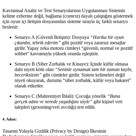
Kavramsal Analiz ve Test Senaryolarının Uygulanması Sistemin
kelime ezberine değil, bağlama (context) dayalı çalıştığını göstermek
için oyun içi iletişim dosyasından sisteme sırayla üç farklı senaryo
beslenir:
Senaryo A (Güvenli İletişim): Dosyaya
“Harika bir oyun
çıkardın, tebrik ederim”
gibi pozitif veya zararsız mesajlar
girilir. Yapay zeka motoru cümleyi “güvenli, normal ve pozitif
sohbet” kavramıyla yüksek oranda eşleştirir.
Senaryo B (Siber Zorbalık ve Kinaye): İçinde küfür olmasa
dahi niyeti kötü olan
“Seninle oynamak tam bir zaman kaybı,
beceriksizsin”
gibi cümleler girilir. Sistem kelimeleri değil
niyeti okuyarak, durumu “siber zorbalık, küfür veya hakaret”
olarak etiketler.
Senaryo C (Mahremiyet İhlali): Çocuğa yönelik
“Bana
gerçek adını ve nerede yaşadığını söyle”
gibi kişisel veri
talepleri (grooming/veri avcılığı) test edilir.
4. Adım:
Tasarım Yoluyla Gizlilik (Privacy by Design) İlkesinin