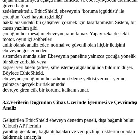
güven bağını
zedelemektedir. EthicShield, ebeveynin ‘koruma içgüdüsü’ ile
çocuğun ‘özel hayatın gizliliği’
hakkı arasındaki bu çatışmayı çözmek için tasarlanmıştır. Sistem, bir
casus yazılım gibi
çocuğun her mesajını ebeveyne raporlamaz. Yapay zeka destekli
motor, oyun içi sohbetleri
anlık olarak analiz eder; normal ve güvenli olan hiçbir iletişimi
ebeveyne göstermeden
sistemden anında siler. Ebeveynin paneline yalnızca çocuğa yönelik
bir siber zorbalık veya
kişisel veri talebi (adres, şifre isteme) algılandığında bildirim düşer.
Böylece EthicShield,
ebeveyne çocuğunun her adımını izleme yetkisi vermek yerine,
yalnızca ‘gerçek bir risk anında’
devreye giren etik bir koruma kalkanı sunar.
3.2.Verilerin Doğrudan Cihaz Üzerinde İşlenmesi ve Çevrimdışı
Analiz
Geliştirilen EthicShield ebeveyn denetim paneli, dışa bağımlı bulut
(Cloud) API’lerinin
yarattığı gecikme, bağlantı hataları ve veri gizliliği risklerini ortadan
kaldırmak amacıyla