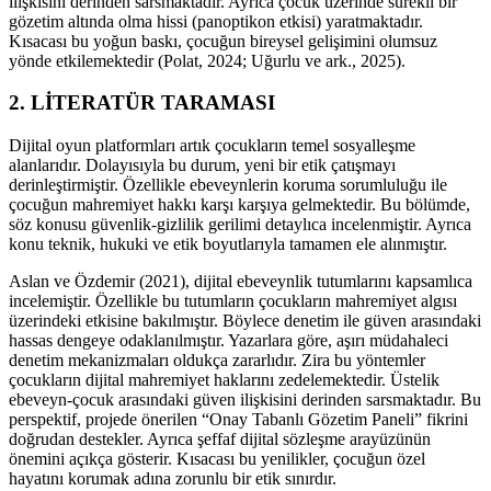
ilişkisini derinden sarsmaktadır. Ayrıca çocuk üzerinde sürekli bir
gözetim altında olma hissi (panoptikon etkisi) yaratmaktadır.
Kısacası bu yoğun baskı, çocuğun bireysel gelişimini olumsuz
yönde etkilemektedir (Polat, 2024; Uğurlu ve ark., 2025).
2. LİTERATÜR TARAMASI
Dijital oyun platformları artık çocukların temel sosyalleşme
alanlarıdır. Dolayısıyla bu durum, yeni bir etik çatışmayı
derinleştirmiştir. Özellikle ebeveynlerin koruma sorumluluğu ile
çocuğun mahremiyet hakkı karşı karşıya gelmektedir. Bu bölümde,
söz konusu güvenlik-gizlilik gerilimi detaylıca incelenmiştir. Ayrıca
konu teknik, hukuki ve etik boyutlarıyla tamamen ele alınmıştır.
Aslan ve Özdemir (2021), dijital ebeveynlik tutumlarını kapsamlıca
incelemiştir. Özellikle bu tutumların çocukların mahremiyet algısı
üzerindeki etkisine bakılmıştır. Böylece denetim ile güven arasındaki
hassas dengeye odaklanılmıştır. Yazarlara göre, aşırı müdahaleci
denetim mekanizmaları oldukça zararlıdır. Zira bu yöntemler
çocukların dijital mahremiyet haklarını zedelemektedir. Üstelik
ebeveyn-çocuk arasındaki güven ilişkisini derinden sarsmaktadır. Bu
perspektif, projede önerilen “Onay Tabanlı Gözetim Paneli” fikrini
doğrudan destekler. Ayrıca şeffaf dijital sözleşme arayüzünün
önemini açıkça gösterir. Kısacası bu yenilikler, çocuğun özel
hayatını korumak adına zorunlu bir etik sınırdır.