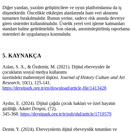
Diğer yandan, yazılım geliştiricilere ve oyun platformlarına da iş
düşmektedir. Öncelikle etkileşim alanlarında ham veri aktarımı
tamamen bırakılmalıdır. Bunun yerine, sadece risk anında devreye
giren sistemler kullanılmalıdır. Üstelik yerel veri işleme katmanları
standart haline getirilmelidir. Son olarak, anonimleştirilmiş raporlama
sistemleri de uygulamaya konmalıdır.
5. KAYNAKÇA
Aslan, S. A., & Özdemir, M. (2021). Dijital ebeveynler ile
çocukların sosyal medya kullanımı
üzerindeki mahremiyet ilişkisi.
Journal of History Culture and Art
Research
, 10(1), 125-141.
https://dergipark.org.tr/en/download/article-file/1413428
Aydın, E. (2024). Dijital çağda çocuk hakları ve özel hayatın
gizliliği.
Adalet Dergisi
, (72),
345-368.
https://dergipark.org.tr/tr/pub/shd/article/1719579
Demir, Y. (2024). Ebeveynlerin dijital ebeveynlik tutumları ve