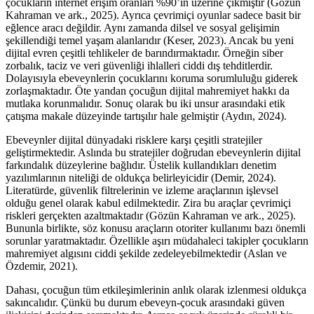
çocukların internet erişim oranları %90’ın üzerine çıkmıştır (Gözün
Kahraman ve ark., 2025). Ayrıca çevrimiçi oyunlar sadece basit bir
eğlence aracı değildir. Aynı zamanda dilsel ve sosyal gelişimin
şekillendiği temel yaşam alanlarıdır (Keser, 2023). Ancak bu yeni
dijital evren çeşitli tehlikeler de barındırmaktadır. Örneğin siber
zorbalık, taciz ve veri güvenliği ihlalleri ciddi dış tehditlerdir.
Dolayısıyla ebeveynlerin çocuklarını koruma sorumluluğu giderek
zorlaşmaktadır. Öte yandan çocuğun dijital mahremiyet hakkı da
mutlaka korunmalıdır. Sonuç olarak bu iki unsur arasındaki etik
çatışma makale düzeyinde tartışılır hale gelmiştir (Aydın, 2024).
Ebeveynler dijital dünyadaki risklere karşı çeşitli stratejiler
geliştirmektedir. Aslında bu stratejiler doğrudan ebeveynlerin dijital
farkındalık düzeylerine bağlıdır. Üstelik kullandıkları denetim
yazılımlarının niteliği de oldukça belirleyicidir (Demir, 2024).
Literatürde, güvenlik filtrelerinin ve izleme araçlarının işlevsel
olduğu genel olarak kabul edilmektedir. Zira bu araçlar çevrimiçi
riskleri gerçekten azaltmaktadır (Gözün Kahraman ve ark., 2025).
Bununla birlikte, söz konusu araçların otoriter kullanımı bazı önemli
sorunlar yaratmaktadır. Özellikle aşırı müdahaleci takipler çocukların
mahremiyet algısını ciddi şekilde zedeleyebilmektedir (Aslan ve
Özdemir, 2021).
Dahası, çocuğun tüm etkileşimlerinin anlık olarak izlenmesi oldukça
sakıncalıdır. Çünkü bu durum ebeveyn-çocuk arasındaki güven