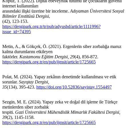
Kopuz, T. (2022). Dijital ebeveynlik tutumu ile çocukların güvenli
internet kullanımları
arasındaki ilişki üzerine bir inceleme.
Adıyaman Üniversitesi Sosyal
Bilimler Enstitüsü Dergisi
,
(42), 123-153.
https://dergipark.org.tr/tr/pub/adyusbd/article/1111996?
issue_id=74395
Metin, A., & Gökçek, Ö. (2021). Ergenlerin siber zorbalığa maruz
kalma durumlarını etkileyen
faktörler.
Kastamonu Eğitim Dergisi, 29
(4), 856-872.
https://dergipark.org.tr/en/pub/ijmsit/article/1725665
Polat, M. (2024). Yapay zekânın denetimde kullanılması ve etik
sorunlar.
Sayıştay Dergisi,
35
(134), 395-423.
https://doi.org/10.52836/sayistay.1554497
Sezgin, M. E. (2024). Yapay zeka ve doğal dil işleme ile Türkçe
metinlerden siber zorbalık
tespiti.
Gazi Üniversitesi Mühendislik Mimarlık Fakültesi Dergisi,
39
(2), 1145-1158.
https://dergipark.org.tr/en/pub/ijmsit/article/1725665