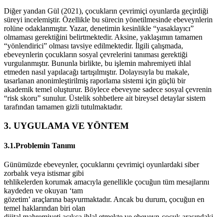
Diğer yandan Gül (2021), çocukların çevrimiçi oyunlarda geçirdiği
süreyi incelemiştir. Özellikle bu sürecin yönetilmesinde ebeveynlerin
rolüne odaklanmıştır. Yazar, denetimin kesinlikle “yasaklayıcı”
olmaması gerektiğini belirtmektedir. Aksine, yaklaşımın tamamen
“yönlendirici” olması tavsiye edilmektedir. İlgili çalışmada,
ebeveynlerin çocukların sosyal çevrelerini tanıması gerektiği
vurgulanmıştır. Bununla birlikte, bu işlemin mahremiyeti ihlal
etmeden nasıl yapılacağı tartışılmıştır. Dolayısıyla bu makale,
tasarlanan anonimleştirilmiş raporlama sistemi için güçlü bir
akademik temel oluşturur. Böylece ebeveyne sadece sosyal çevrenin
“risk skoru” sunulur. Üstelik sohbetlere ait bireysel detaylar sistem
tarafından tamamen gizli tutulmaktadır.
3. UYGULAMA VE YÖNTEM
3.1.Problemin Tanımı
Günümüzde ebeveynler, çocuklarını çevrimiçi oyunlardaki siber
zorbalık veya istismar gibi
tehlikelerden korumak amacıyla genellikle çocuğun tüm mesajlarını
kaydeden ve okuyan ‘tam
gözetim’ araçlarına başvurmaktadır. Ancak bu durum, çocuğun en
temel haklarından biri olan
dijital mahremiyeti açıkça ihlal etmekte ve ebeveyn-çocuk arasındaki