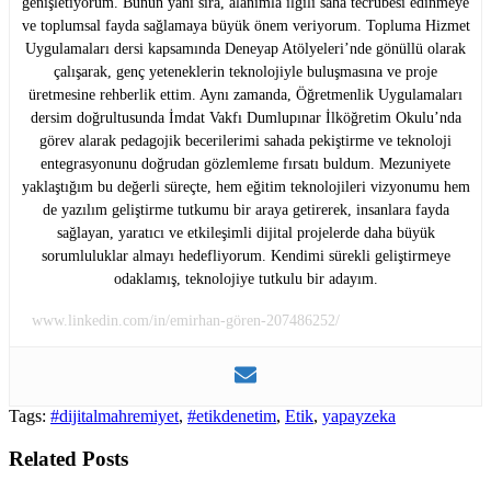
genişletiyorum. Bunun yanı sıra, alanımla ilgili saha tecrübesi edinmeye
ve toplumsal fayda sağlamaya büyük önem veriyorum. Topluma Hizmet
Uygulamaları dersi kapsamında Deneyap Atölyeleri’nde gönüllü olarak
çalışarak, genç yeteneklerin teknolojiyle buluşmasına ve proje
üretmesine rehberlik ettim. Aynı zamanda, Öğretmenlik Uygulamaları
dersim doğrultusunda İmdat Vakfı Dumlupınar İlköğretim Okulu’nda
görev alarak pedagojik becerilerimi sahada pekiştirme ve teknoloji
entegrasyonunu doğrudan gözlemleme fırsatı buldum. Mezuniyete
yaklaştığım bu değerli süreçte, hem eğitim teknolojileri vizyonumu hem
de yazılım geliştirme tutkumu bir araya getirerek, insanlara fayda
sağlayan, yaratıcı ve etkileşimli dijital projelerde daha büyük
sorumluluklar almayı hedefliyorum. Kendimi sürekli geliştirmeye
odaklamış, teknolojiye tutkulu bir adayım.
www.linkedin.com/in/emirhan-gören-207486252/
Tags:
#dijitalmahremiyet
,
#etikdenetim
,
Etik
,
yapayzeka
Related Posts