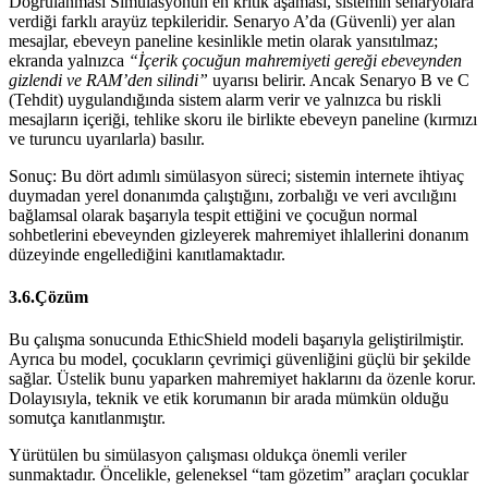
Doğrulanması Simülasyonun en kritik aşaması, sistemin senaryolara
verdiği farklı arayüz tepkileridir. Senaryo A’da (Güvenli) yer alan
mesajlar, ebeveyn paneline kesinlikle metin olarak yansıtılmaz;
ekranda yalnızca
“İçerik çocuğun mahremiyeti gereği ebeveynden
gizlendi ve RAM’den silindi”
uyarısı belirir. Ancak Senaryo B ve C
(Tehdit) uygulandığında sistem alarm verir ve yalnızca bu riskli
mesajların içeriği, tehlike skoru ile birlikte ebeveyn paneline (kırmızı
ve turuncu uyarılarla) basılır.
Sonuç: Bu dört adımlı simülasyon süreci; sistemin internete ihtiyaç
duymadan yerel donanımda çalıştığını, zorbalığı ve veri avcılığını
bağlamsal olarak başarıyla tespit ettiğini ve çocuğun normal
sohbetlerini ebeveynden gizleyerek mahremiyet ihlallerini donanım
düzeyinde engellediğini kanıtlamaktadır.
3.6.Çözüm
Bu çalışma sonucunda EthicShield modeli başarıyla geliştirilmiştir.
Ayrıca bu model, çocukların çevrimiçi güvenliğini güçlü bir şekilde
sağlar. Üstelik bunu yaparken mahremiyet haklarını da özenle korur.
Dolayısıyla, teknik ve etik korumanın bir arada mümkün olduğu
somutça kanıtlanmıştır.
Yürütülen bu simülasyon çalışması oldukça önemli veriler
sunmaktadır. Öncelikle, geleneksel “tam gözetim” araçları çocuklar