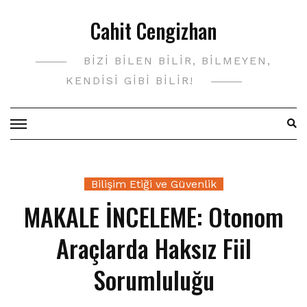
Skip
Cahit Cengizhan
to
content
BIZI BILEN BILIR, BILMEYEN,
KENDISI GIBI BILIR!
Bilişim Etiği ve Güvenlik
MAKALE İNCELEME: Otonom
Araçlarda Haksız Fiil
Sorumluluğu