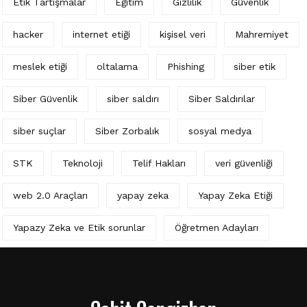
Etik Tartışmalar
Eğitim
Gizlilik
Güvenlik
hacker
internet etiği
kişisel veri
Mahremiyet
meslek etiği
oltalama
Phishing
siber etik
Siber Güvenlik
siber saldırı
Siber Saldırılar
siber suçlar
Siber Zorbalık
sosyal medya
STK
Teknoloji
Telif Hakları
veri güvenliği
web 2.0 Araçları
yapay zeka
Yapay Zeka Etiği
Yapazy Zeka ve Etik sorunlar
Öğretmen Adayları