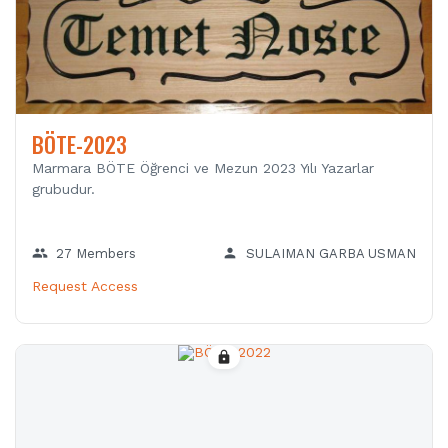
BÖTE-2023
Marmara BÖTE Öğrenci ve Mezun 2023 Yılı Yazarlar
grubudur.
group
person
27 Members
SULAIMAN GARBA USMAN
Request Access
lock