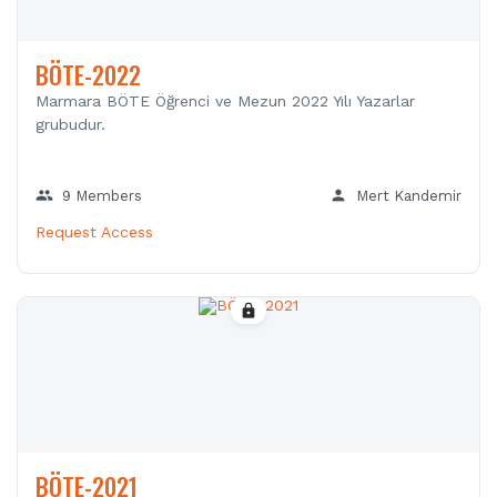
BÖTE-2022
Marmara BÖTE Öğrenci ve Mezun 2022 Yılı Yazarlar
grubudur.
group
person
9 Members
Mert Kandemir
Request Access
lock
BÖTE-2021