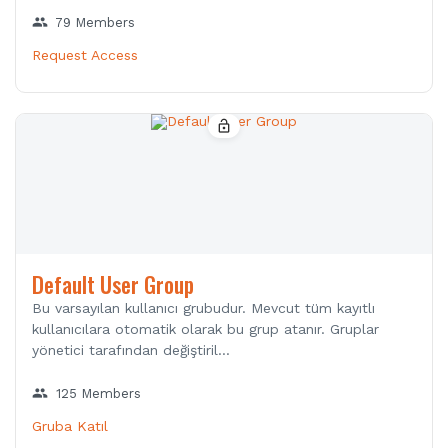
group
79 Members
Request Access
lock_open
Default User Group
Bu varsayılan kullanıcı grubudur. Mevcut tüm kayıtlı
kullanıcılara otomatik olarak bu grup atanır. Gruplar
yönetici tarafından değiştiril...
group
125 Members
Gruba Katıl