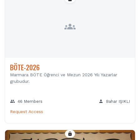
groups
BÖTE-2026
Marmara BÖTE Öğrenci ve Mezun 2026 Yılı Yazarlar
grubudur.
group
person
46 Members
Bahar IŞIKLI
Request Access
lock