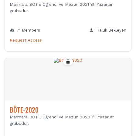
Marmara BÖTE Öğrenci ve Mezun 2021 Yılı Yazarlar
grubudur.
group
person
71 Members
Haluk Bekleyen
Request Access
lock
BÖTE-2020
Marmara BÖTE Öğrenci ve Mezun 2020 Yılı Yazarlar
grubudur.