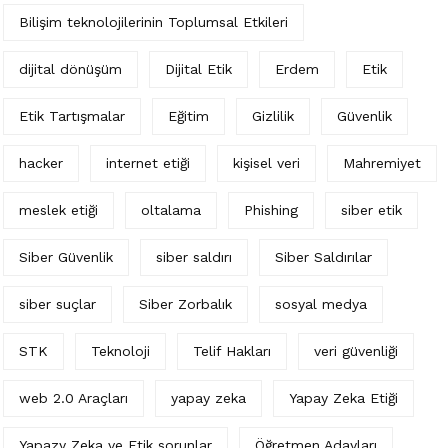
Bilişim teknolojilerinin Toplumsal Etkileri
dijital dönüşüm
Dijital Etik
Erdem
Etik
Etik Tartışmalar
Eğitim
Gizlilik
Güvenlik
hacker
internet etiği
kişisel veri
Mahremiyet
meslek etiği
oltalama
Phishing
siber etik
Siber Güvenlik
siber saldırı
Siber Saldırılar
siber suçlar
Siber Zorbalık
sosyal medya
STK
Teknoloji
Telif Hakları
veri güvenliği
web 2.0 Araçları
yapay zeka
Yapay Zeka Etiği
Yapazy Zeka ve Etik sorunlar
Öğretmen Adayları