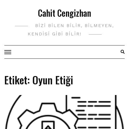
Skip
Cahit Cengizhan
to
content
BIZI BILEN BILIR, BILMEYEN,
KENDISI GIBI BILIR!
Etiket:
Oyun Etiği