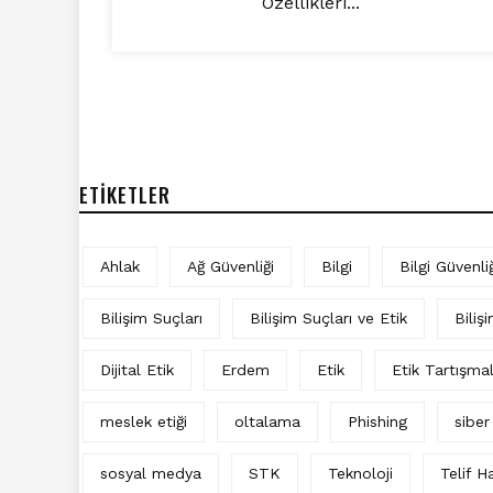
Özellikleri...
ETIKETLER
Ahlak
Ağ Güvenliği
Bilgi
Bilgi Güvenliğ
Bilişim Suçları
Bilişim Suçları ve Etik
Biliş
Dijital Etik
Erdem
Etik
Etik Tartışma
meslek etiği
oltalama
Phishing
siber
sosyal medya
STK
Teknoloji
Telif Ha