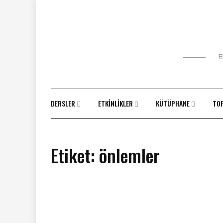
Skip
to
content
B
DERSLER
ETKINLIKLER
KÜTÜPHANE
TO
Etiket:
önlemler