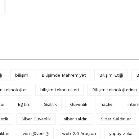
i
bilişim
Bilişimde Mahremiyet
Bilişim Etiği
B
im teknolojiler
bilişim teknolojileri
Bilişim teknolojilerinin
lar
Eğitim
Gizlilik
Güvenlik
hacker
intern
 etik
Siber Güvenlik
siber saldırı
Siber Saldırılar
kları
veri güvenliği
web 2.0 Araçları
yapay zeka