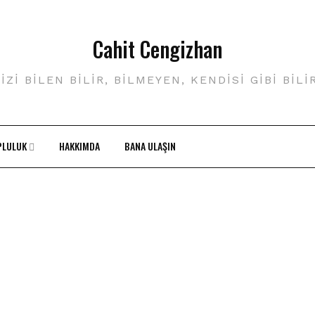
Cahit Cengizhan
IZI BILEN BILIR, BILMEYEN, KENDISI GIBI BILI
PLULUK
HAKKIMDA
BANA ULAŞIN