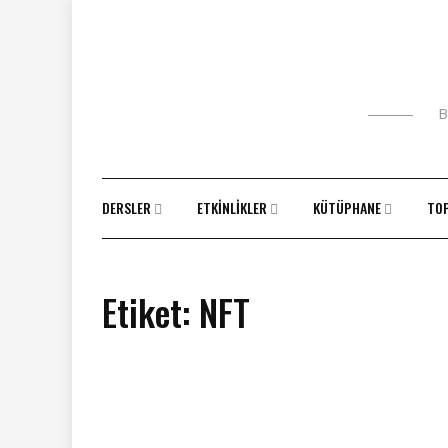
Skip
to
content
B
DERSLER
ETKINLIKLER
KÜTÜPHANE
TO
Etiket:
NFT