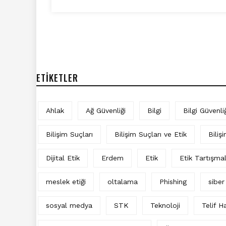
ETIKETLER
Ahlak
Ağ Güvenliği
Bilgi
Bilgi Güvenliğ
Bilişim Suçları
Bilişim Suçları ve Etik
Biliş
Dijital Etik
Erdem
Etik
Etik Tartışma
meslek etiği
oltalama
Phishing
siber
sosyal medya
STK
Teknoloji
Telif Ha