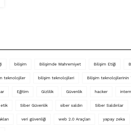
i
bilişim
Bilişimde Mahremiyet
Bilişim Etiği
B
im teknolojiler
bilişim teknolojileri
Bilişim teknolojilerinin
lar
Eğitim
Gizlilik
Güvenlik
hacker
intern
 etik
Siber Güvenlik
siber saldırı
Siber Saldırılar
kları
veri güvenliği
web 2.0 Araçları
yapay zeka