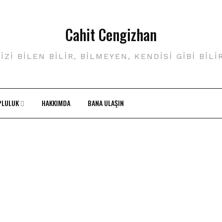
Cahit Cengizhan
IZI BILEN BILIR, BILMEYEN, KENDISI GIBI BILI
PLULUK
HAKKIMDA
BANA ULAŞIN