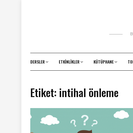
Skip
to
content
B
DERSLER
ETKINLIKLER
KÜTÜPHANE
TO
Etiket:
intihal önleme