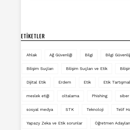
ETIKETLER
Ahlak
Ağ Güvenliği
Bilgi
Bilgi Güvenliğ
Bilişim Suçları
Bilişim Suçları ve Etik
Biliş
Dijital Etik
Erdem
Etik
Etik Tartışma
meslek etiği
oltalama
Phishing
siber
sosyal medya
STK
Teknoloji
Telif Ha
Yapazy Zeka ve Etik sorunlar
Öğretmen Adaylar