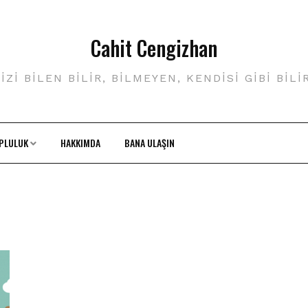
Cahit Cengizhan
IZI BILEN BILIR, BILMEYEN, KENDISI GIBI BILI
PLULUK
HAKKIMDA
BANA ULAŞIN