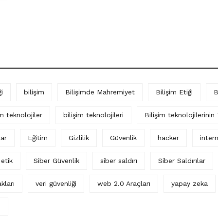
i
bilişim
Bilişimde Mahremiyet
Bilişim Etiği
B
im teknolojiler
bilişim teknolojileri
Bilişim teknolojilerinin
lar
Eğitim
Gizlilik
Güvenlik
hacker
intern
 etik
Siber Güvenlik
siber saldırı
Siber Saldırılar
kları
veri güvenliği
web 2.0 Araçları
yapay zeka
ı