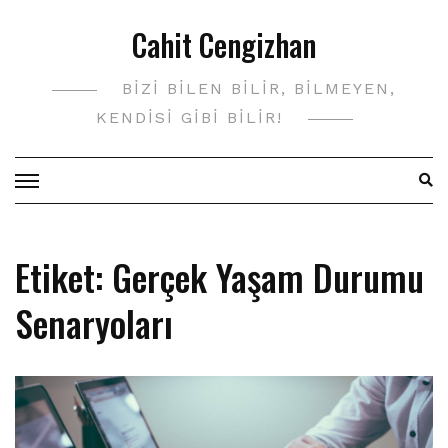
Skip
Cahit Cengizhan
to
content
BIZI BILEN BILIR, BILMEYEN,
KENDISI GIBI BILIR!
Etiket:
Gerçek Yaşam Durumu
Senaryoları