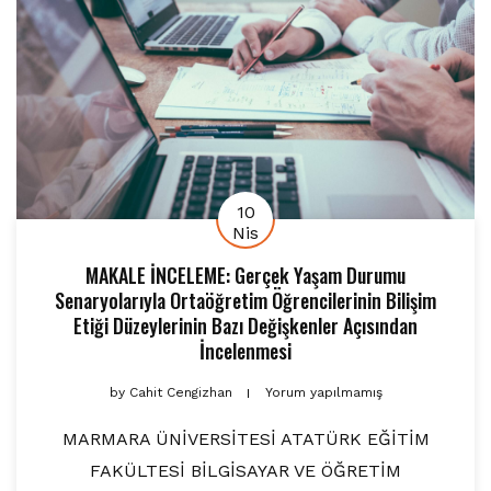
10
Nis
MAKALE İNCELEME: Gerçek Yaşam Durumu
Senaryolarıyla Ortaöğretim Öğrencilerinin Bilişim
Etiği Düzeylerinin Bazı Değişkenler Açısından
İncelenmesi
by
Cahit Cengizhan
Yorum yapılmamış
MARMARA ÜNİVERSİTESİ ATATÜRK EĞİTİM
FAKÜLTESİ BİLGİSAYAR VE ÖĞRETİM