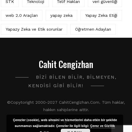
STK
Teknoloji
Telif Hakları
veri güvenliği
web 2.0 Araçları
yapay zeka
Yapay Zeka Etiği
Yapazy Zeka ve Etik sorunlar
Öğretmen Adayları
Cahit Cengizhan
BIZI BILEN BILIR, BILMEYEN,
KENDISI GIBI BILIR!
©Copytoright 2000-2027 CahitCengizhan.Com. Tüm haklar,
hakkın sahiplerine aittir.
Çerezler (cookie), web sitesini ve hizmetlerini daha etkin bir şekilde
sunmamızı sağlamaktadır. Çerezler ile ilgili bilgi:
Çerez ve Gizlilik