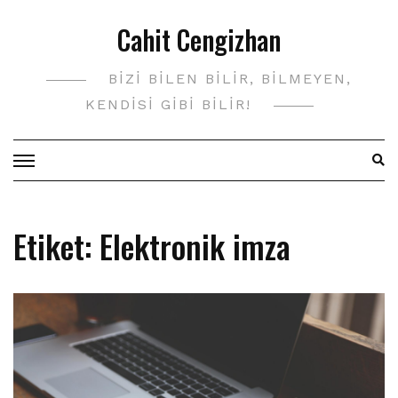
Skip
Cahit Cengizhan
to
content
BIZI BILEN BILIR, BILMEYEN,
KENDISI GIBI BILIR!
Etiket:
Elektronik imza