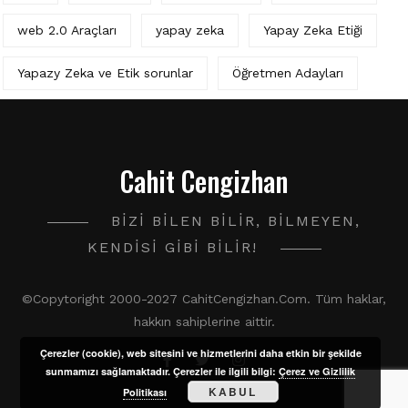
web 2.0 Araçları
yapay zeka
Yapay Zeka Etiği
Yapazy Zeka ve Etik sorunlar
Öğretmen Adayları
Cahit Cengizhan
BIZI BILEN BILIR, BILMEYEN,
KENDISI GIBI BILIR!
©Copytoright 2000-2027 CahitCengizhan.Com. Tüm haklar,
hakkın sahiplerine aittir.
Çerezler (cookie), web sitesini ve hizmetlerini daha etkin bir şekilde
sunmamızı sağlamaktadır. Çerezler ile ilgili bilgi:
Çerez ve Gizlilik
KABUL
Politikası