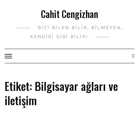
Skip
Cahit Cengizhan
to
content
BIZI BILEN BILIR, BILMEYEN,
KENDISI GIBI BILIR!
Etiket:
Bilgisayar ağları ve
iletişim