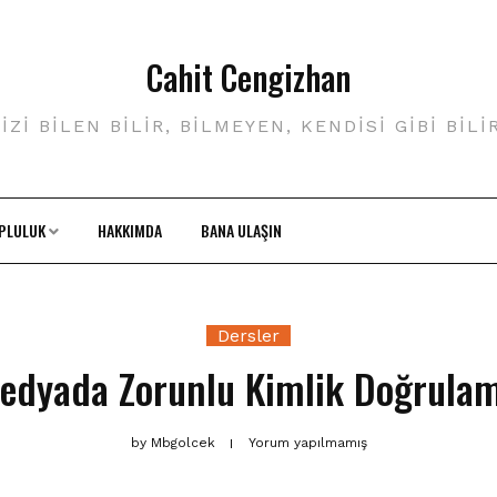
Cahit Cengizhan
IZI BILEN BILIR, BILMEYEN, KENDISI GIBI BILI
PLULUK
HAKKIMDA
BANA ULAŞIN
Dersler
edyada Zorunlu Kimlik Doğrula
by
Mbgolcek
Yorum yapılmamış