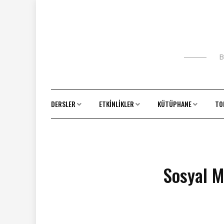
Skip
to
content
B
DERSLER
ETKINLIKLER
KÜTÜPHANE
TO
Sosyal M