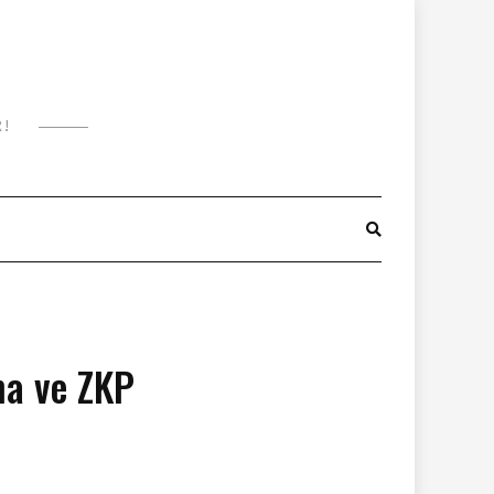
R!
ma ve ZKP