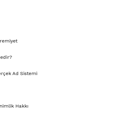
hremiyet
Nedir?
erçek Ad Sistemi
nimlik Hakkı