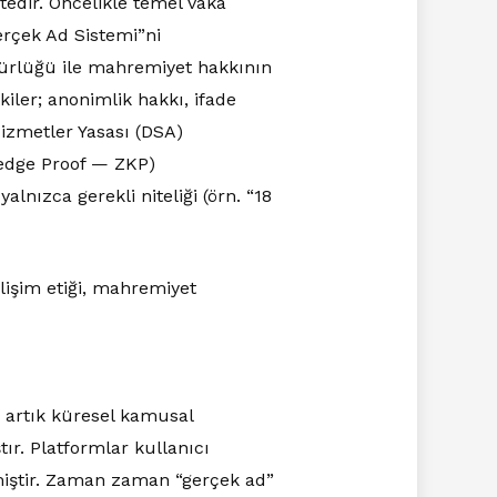
edir. Öncelikle temel vaka
erçek Ad Sistemi”ni
ürlüğü ile mahremiyet hakkının
kiler; anonimlik hakkı, ifade
Hizmetler Yasası (DSA)
wledge Proof — ZKP)
nızca gerekli niteliği (örn. “18
ilişim etiği, mahremiyet
 artık küresel kamusal
tır. Platformlar kullanıcı
miştir. Zaman zaman “gerçek ad”