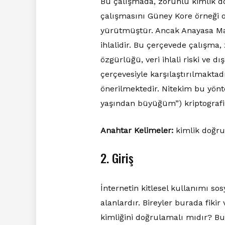
Bu çalışmada, zorunlu kimlik do
çalışmasını Güney Kore örneği o
yürütmüştür. Ancak Anayasa Mah
ihlalidir. Bu çerçevede çalışma,
özgürlüğü, veri ihlali riski ve d
çerçevesiyle karşılaştırılmaktad
önerilmektedir. Nitekim bu yönte
yaşından büyüğüm”) kriptografik
Anahtar Kelimeler:
kimlik doğrul
2. Giriş
İnternetin kitlesel kullanımı s
alanlardır. Bireyler burada fikir 
kimliğini doğrulamalı mıdır? B