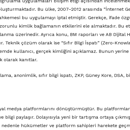
ğrulama uygulamaları bilişim etiği açısından incelenmekt
luşturmaktadır. Bu ülke, 2007–2012 arasında “İnternet G
kemesi bu uygulamayı iptal etmiştir. Gerekçe, ifade özg
 zorunlu kimlik bağlamanın etkilerini ele almaktadır. Bu et
ışlanma üzerinedir. Ayrıca konu, BM raporları ve AB Dijital 
ır. Teknik çözüm olarak ise “Sıfır Bilgi İspatı” (Zero-Kno
mde kullanıcı, gerçek kimliğini açıklamaz. Bunun yerine yal
 olarak kanıtlar.
ama, anonimlik, sıfır bilgi ispatı, ZKP, Güney Kore, DSA, b
osyal medya platformlarını dönüştürmüştür. Bu platformlar
ve bilgi paylaşır. Dolayısıyla yeni bir tartışma ortaya çıkmış
u nedenle hükümetler ve platform sahipleri harekete geç