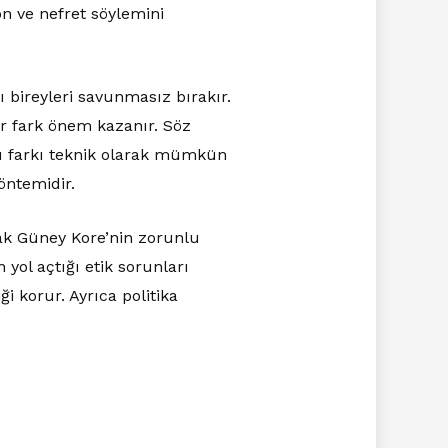
on ve nefret söylemini
 bireyleri savunmasız bırakır.
 bir fark önem kazanır. Söz
bu farkı teknik olarak mümkün
yöntemidir.
rak Güney Kore’nin zorunlu
 yol açtığı etik sorunları
ği korur. Ayrıca politika