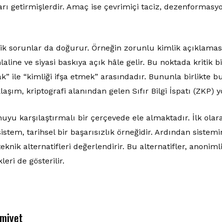
arı getirmişlerdir. Amaç ise çevrimiçi taciz, dezenformasy
tik sorunlar da doğurur. Örneğin zorunlu kimlik açıklaması
ihlaline ve siyasi baskıya açık hâle gelir. Bu noktada kritik
k” ile “kimliği ifşa etmek” arasındadır. Bununla birlikte 
laşım, kriptografi alanından gelen Sıfır Bilgi İspatı (ZKP) 
yu karşılaştırmalı bir çerçevede ele almaktadır. İlk ola
istem, tarihsel bir başarısızlık örneğidir. Ardından sistemin
eknik alternatifleri değerlendirir. Bu alternatifler, anonimli
eri de gösterilir.
emiyet