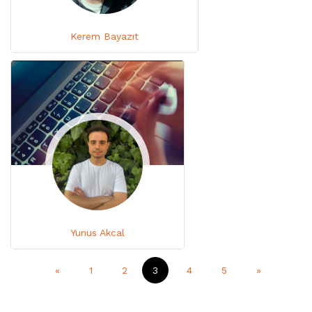
Kerem Bayazıt
Yunus Akcal
«
1
2
3
4
5
»