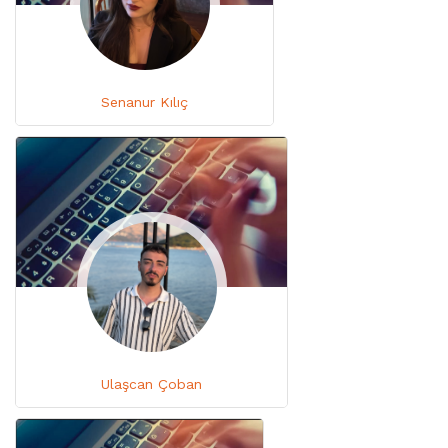
Senanur Kılıç
Ulaşcan Çoban