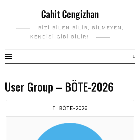
Skip
Cahit Cengizhan
to
content
BIZI BILEN BILIR, BILMEYEN,
KENDISI GIBI BILIR!
User Group – BÖTE-2026
BÖTE-2026