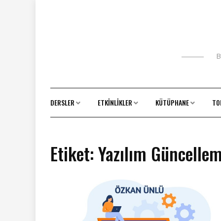
Skip
to
content
B
DERSLER
ETKINLIKLER
KÜTÜPHANE
TO
Etiket:
Yazılım Güncelle