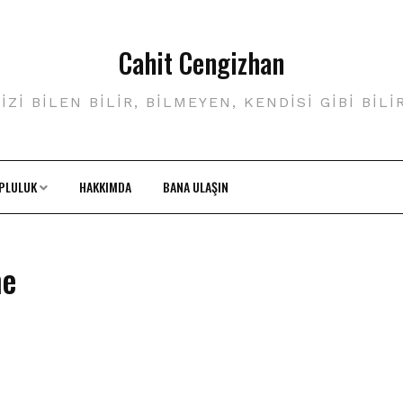
Cahit Cengizhan
IZI BILEN BILIR, BILMEYEN, KENDISI GIBI BILI
PLULUK
HAKKIMDA
BANA ULAŞIN
me