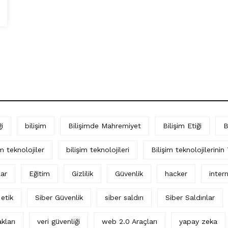
i
bilişim
Bilişimde Mahremiyet
Bilişim Etiği
B
im teknolojiler
bilişim teknolojileri
Bilişim teknolojilerinin
lar
Eğitim
Gizlilik
Güvenlik
hacker
intern
 etik
Siber Güvenlik
siber saldırı
Siber Saldırılar
kları
veri güvenliği
web 2.0 Araçları
yapay zeka