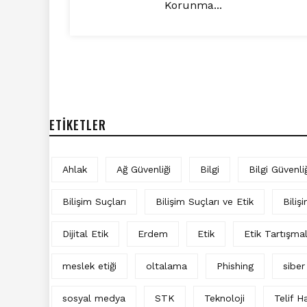
Korunma...
ETIKETLER
Ahlak
Ağ Güvenliği
Bilgi
Bilgi Güvenliğ
Bilişim Suçları
Bilişim Suçları ve Etik
Biliş
Dijital Etik
Erdem
Etik
Etik Tartışma
meslek etiği
oltalama
Phishing
siber
sosyal medya
STK
Teknoloji
Telif Ha