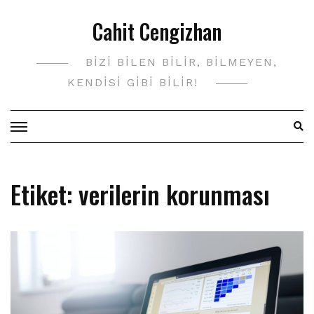
Skip
Cahit Cengizhan
to
content
BIZI BILEN BILIR, BILMEYEN,
KENDISI GIBI BILIR!
Etiket:
verilerin korunması