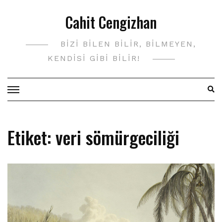
Skip
Cahit Cengizhan
to
content
BIZI BILEN BILIR, BILMEYEN,
KENDISI GIBI BILIR!
Etiket:
veri sömürgeciliği