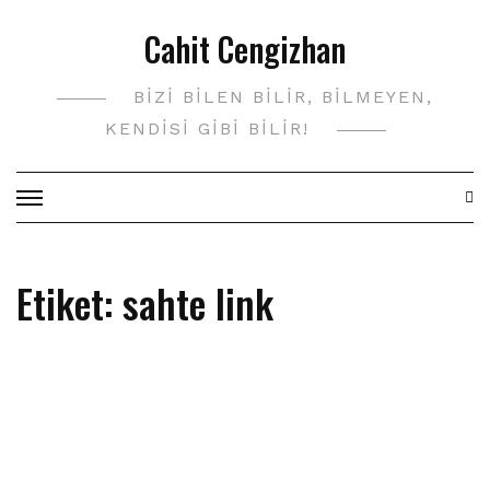
Skip
Cahit Cengizhan
to
content
BIZI BILEN BILIR, BILMEYEN,
KENDISI GIBI BILIR!
Etiket:
sahte link