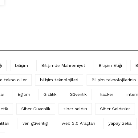
i
bilişim
Bilişimde Mahremiyet
Bilişim Etiği
B
im teknolojiler
bilişim teknolojileri
Bilişim teknolojilerinin
lar
Eğitim
Gizlilik
Güvenlik
hacker
intern
 etik
Siber Güvenlik
siber saldırı
Siber Saldırılar
kları
veri güvenliği
web 2.0 Araçları
yapay zeka
ı