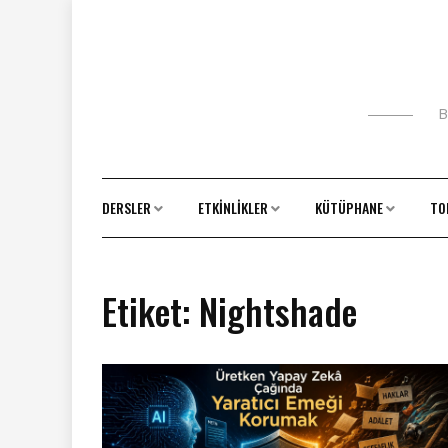
Skip
to
content
B
DERSLER
ETKINLIKLER
KÜTÜPHANE
TO
Etiket:
Nightshade