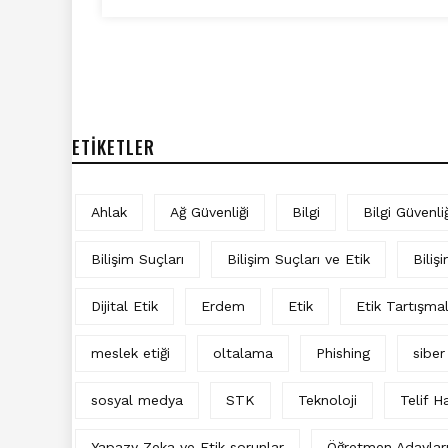
ETIKETLER
Ahlak
Ağ Güvenliği
Bilgi
Bilgi Güvenliğ
Bilişim Suçları
Bilişim Suçları ve Etik
Biliş
Dijital Etik
Erdem
Etik
Etik Tartışma
meslek etiği
oltalama
Phishing
siber
sosyal medya
STK
Teknoloji
Telif Ha
Yapazy Zeka ve Etik sorunlar
Öğretmen Adaylar