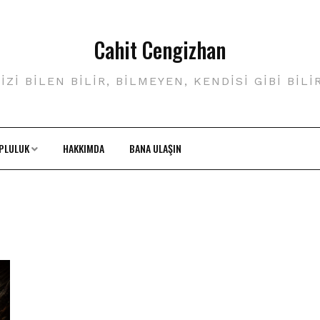
Cahit Cengizhan
IZI BILEN BILIR, BILMEYEN, KENDISI GIBI BILI
PLULUK
HAKKIMDA
BANA ULAŞIN