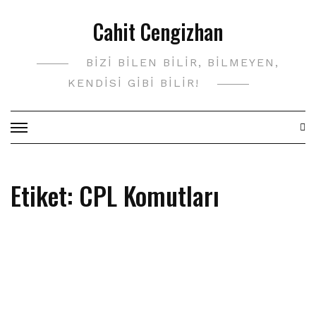
Skip
Cahit Cengizhan
to
content
BIZI BILEN BILIR, BILMEYEN,
KENDISI GIBI BILIR!
Etiket:
CPL Komutları