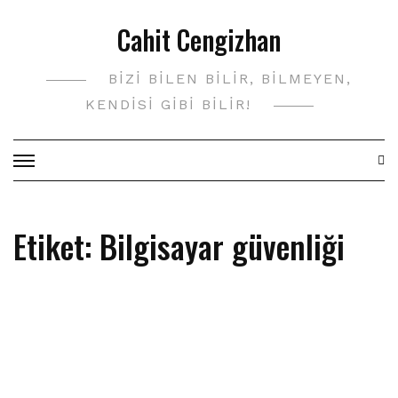
Skip
Cahit Cengizhan
to
content
BIZI BILEN BILIR, BILMEYEN,
KENDISI GIBI BILIR!
Etiket:
Bilgisayar güvenliği