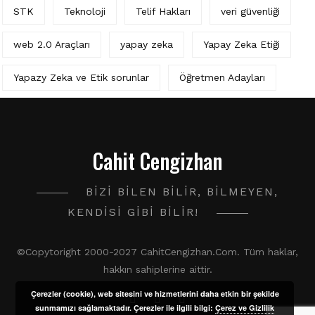
STK
Teknoloji
Telif Hakları
veri güvenliği
web 2.0 Araçları
yapay zeka
Yapay Zeka Etiği
Yapazy Zeka ve Etik sorunlar
Öğretmen Adayları
Cahit Cengizhan
BIZI BILEN BILIR, BILMEYEN,
KENDISI GIBI BILIR!
©Copytoright 2000-2027 CahitCengizhan.Com. Tüm haklar,
hakkın sahiplerine aittir.
Çerezler (cookie), web sitesini ve hizmetlerini daha etkin bir şekilde
sunmamızı sağlamaktadır. Çerezler ile ilgili bilgi:
Çerez ve Gizlilik