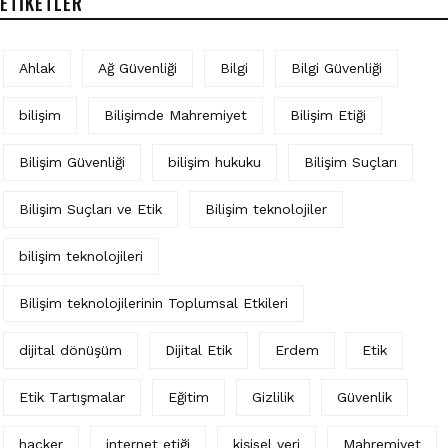
ETIKETLER
Ahlak
Ağ Güvenliği
Bilgi
Bilgi Güvenliği
bilişim
Bilişimde Mahremiyet
Bilişim Etiği
Bilişim Güvenliği
bilişim hukuku
Bilişim Suçları
Bilişim Suçları ve Etik
Bilişim teknolojiler
bilişim teknolojileri
Bilişim teknolojilerinin Toplumsal Etkileri
dijital dönüşüm
Dijital Etik
Erdem
Etik
Etik Tartışmalar
Eğitim
Gizlilik
Güvenlik
hacker
internet etiği
kişisel veri
Mahremiyet