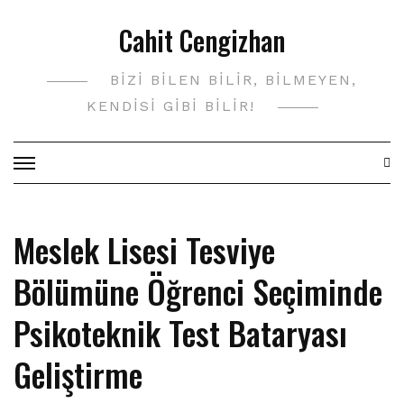
Skip
Cahit Cengizhan
to
content
BIZI BILEN BILIR, BILMEYEN,
KENDISI GIBI BILIR!
Meslek Lisesi Tesviye
Bölümüne Öğrenci Seçiminde
Psikoteknik Test Bataryası
Geliştirme