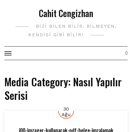
Skip
Cahit Cengizhan
to
content
BIZI BILEN BILIR, BILMEYEN,
KENDISI GIBI BILIR!
Media Category:
Nasıl Yapılır
Serisi
30
Ağu
i00-imzager-kullanarak-pdf-belge-imzalamak