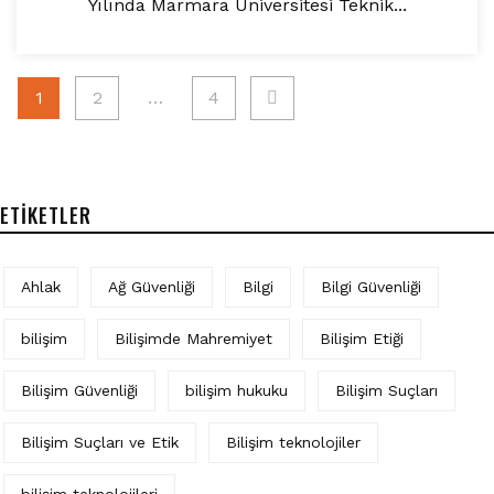
Yılında Marmara Üniversitesi Teknik...
Yazı
1
2
…
4
sayfalaması
ETIKETLER
Ahlak
Ağ Güvenliği
Bilgi
Bilgi Güvenliği
bilişim
Bilişimde Mahremiyet
Bilişim Etiği
Bilişim Güvenliği
bilişim hukuku
Bilişim Suçları
Bilişim Suçları ve Etik
Bilişim teknolojiler