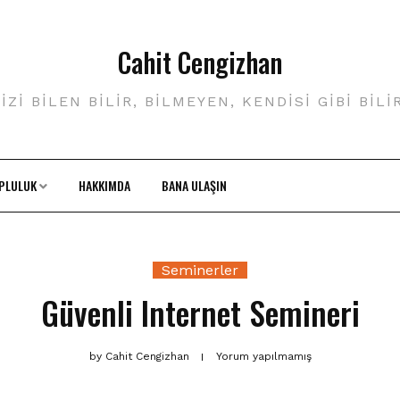
Cahit Cengizhan
IZI BILEN BILIR, BILMEYEN, KENDISI GIBI BILI
PLULUK
HAKKIMDA
BANA ULAŞIN
Seminerler
Güvenli Internet Semineri
by
Cahit Cengizhan
Yorum yapılmamış