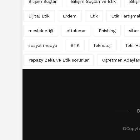
Bilişim Suçları
Bilişim Suçları ve Etik
Biliş
Dijital Etik
Erdem
Etik
Etik Tartışma
meslek etiği
oltalama
Phishing
siber
sosyal medya
STK
Teknoloji
Telif Ha
Yapazy Zeka ve Etik sorunlar
Öğretmen Adaylar
B
©Copytor