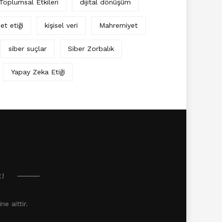
 Toplumsal Etkileri
dijital dönüşüm
et etiği
kişisel veri
Mahremiyet
siber suçlar
Siber Zorbalık
Yapay Zeka Etiği
R!
e aittir.