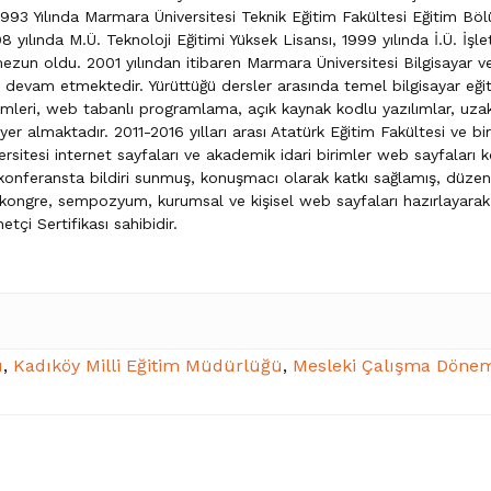
993 Yılında Marmara Üniversitesi Teknik Eğitim Fakültesi Eğitim Bö
 yılında M.Ü. Teknoloji Eğitimi Yüksek Lisansı, 1999 yılında İ.Ü. İşl
 mezun oldu. 2001 yılından itibaren Marmara Üniversitesi Bilgisayar 
 devam etmektedir. Yürüttüğü dersler arasında temel bilgisayar eğiti
emleri, web tabanlı programlama, açık kaynak kodlu yazılımlar, uzakt
yer almaktadır. 2011-2016 yılları arası Atatürk Eğitim Fakültesi ve bir
ersitesi internet sayfaları ve akademik idari birimler web sayfaları
konferansta bildiri sunmuş, konuşmacı olarak katkı sağlamış, düze
 kongre, sempozyum, kurumsal ve kişisel web sayfaları hazırlayarak 
çi Sertifikası sahibidir.
ı
,
Kadıköy Milli Eğitim Müdürlüğü
,
Mesleki Çalışma Dönem