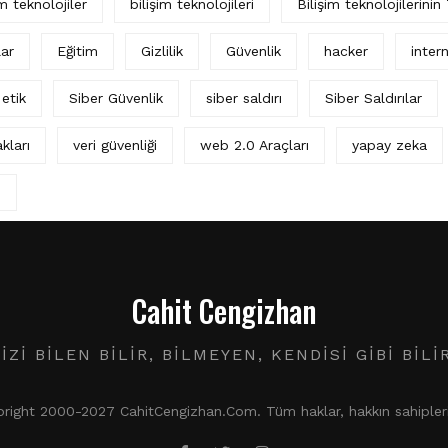
im teknolojiler
bilişim teknolojileri
Bilişim teknolojilerinin
lar
Eğitim
Gizlilik
Güvenlik
hacker
intern
 etik
Siber Güvenlik
siber saldırı
Siber Saldırılar
kları
veri güvenliği
web 2.0 Araçları
yapay zeka
ı
Cahit Cengizhan
IZI BILEN BILIR, BILMEYEN, KENDISI GIBI BILI
ight 2000-2027 CahitCengizhan.Com. Tüm haklar, hakkın sahiplerin