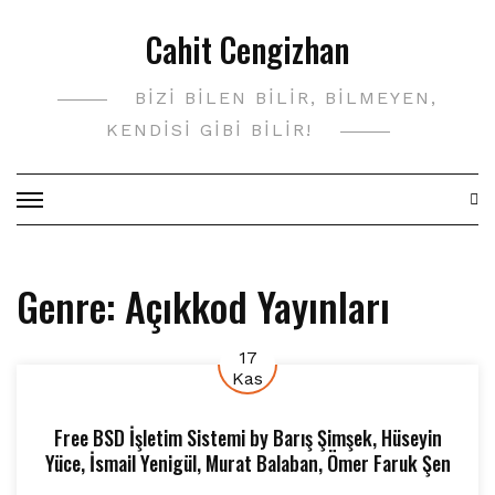
Skip
Cahit Cengizhan
to
content
BIZI BILEN BILIR, BILMEYEN,
KENDISI GIBI BILIR!
Genre:
Açıkkod Yayınları
17
Kas
Free BSD İşletim Sistemi
by
Barış Şimşek
,
Hüseyin
Yüce
,
İsmail Yenigül
,
Murat Balaban
,
Ömer Faruk Şen