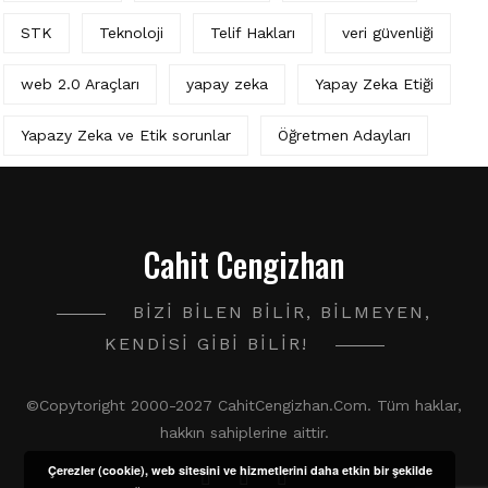
STK
Teknoloji
Telif Hakları
veri güvenliği
web 2.0 Araçları
yapay zeka
Yapay Zeka Etiği
Yapazy Zeka ve Etik sorunlar
Öğretmen Adayları
Cahit Cengizhan
BIZI BILEN BILIR, BILMEYEN,
KENDISI GIBI BILIR!
©Copytoright 2000-2027 CahitCengizhan.Com. Tüm haklar,
hakkın sahiplerine aittir.
Çerezler (cookie), web sitesini ve hizmetlerini daha etkin bir şekilde