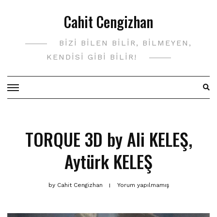
Skip
Cahit Cengizhan
to
content
BIZI BILEN BILIR, BILMEYEN,
KENDISI GIBI BILIR!
TORQUE 3D by
Ali KELEŞ
,
Aytürk KELEŞ
by
Cahit Cengizhan
Yorum yapılmamış