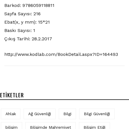
Barkod: 9786059118811
Sayfa Sayısı: 216
Ebat(x, y mm): 15*21
Baskı Sayısı: 1
Çıkış Tarihi: 28.2.2017
http://www.kodlab.com/BookDetail.aspx?ID=164493
ETIKETLER
Ahlak
Ağ Güvenliği
Bilgi
Bilgi Güvenliği
bilişim
Bilişimde Mahremiyet
Bilişim Etiği