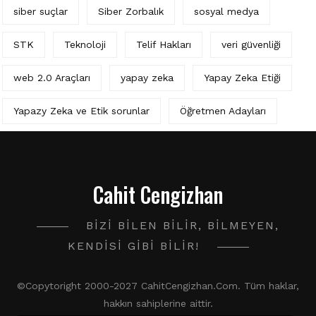
siber suçlar
Siber Zorbalık
sosyal medya
STK
Teknoloji
Telif Hakları
veri güvenliği
web 2.0 Araçları
yapay zeka
Yapay Zeka Etiği
Yapazy Zeka ve Etik sorunlar
Öğretmen Adayları
Cahit Cengizhan
BIZI BILEN BILIR, BILMEYEN,
KENDISI GIBI BILIR!
©Copytoright 2000-2027 CahitCengizhan.Com. Tüm haklar,
hakkın sahiplerine aittir.