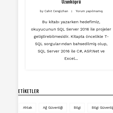
Uzunköprü
by
Cahit Cengizhan
Yorum yapılmamış
Bu kitabı yazarken hedefimiz,
okuyucunun SQL Server 2016 ile projeler
geliştirebilmesidir. Kitapta öncelikle T-
SQL sorgularından bahsedilmiş olup,
SQL Server 2016 ile C#, ASP.Net ve
Excel...
ETIKETLER
Ahlak
Ağ Güvenliği
Bilgi
Bilgi Güvenliğ