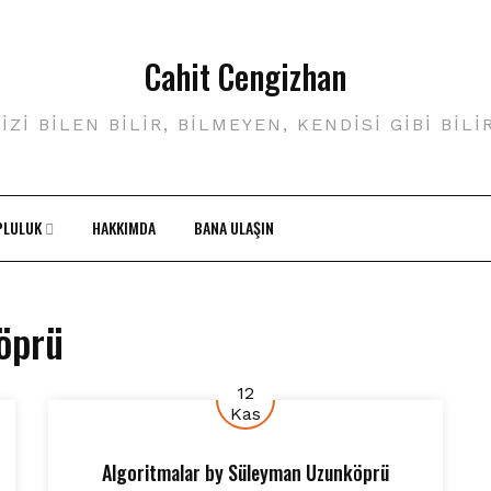
Cahit Cengizhan
IZI BILEN BILIR, BILMEYEN, KENDISI GIBI BILI
PLULUK
HAKKIMDA
BANA ULAŞIN
öprü
12
Kas
Algoritmalar
by
Süleyman Uzunköprü