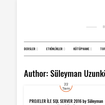
Skip
to
content
B
DERSLER
ETKINLIKLER
KÜTÜPHANE
TO
Author:
Süleyman Uzunk
22
Tem
PROJELER İLE SQL SERVER 2016
by
Süleyman