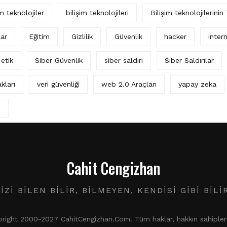
im teknolojiler
bilişim teknolojileri
Bilişim teknolojilerinin
lar
Eğitim
Gizlilik
Güvenlik
hacker
intern
 etik
Siber Güvenlik
siber saldırı
Siber Saldırılar
kları
veri güvenliği
web 2.0 Araçları
yapay zeka
ı
Cahit Cengizhan
IZI BILEN BILIR, BILMEYEN, KENDISI GIBI BILI
ight 2000-2027 CahitCengizhan.Com. Tüm haklar, hakkın sahiplerin