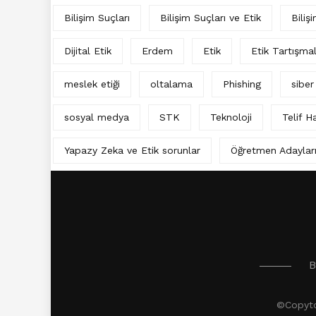
Bilişim Suçları
Bilişim Suçları ve Etik
Biliş
Dijital Etik
Erdem
Etik
Etik Tartışma
meslek etiği
oltalama
Phishing
siber
sosyal medya
STK
Teknoloji
Telif Ha
Yapazy Zeka ve Etik sorunlar
Öğretmen Adaylar
B
©Copytor