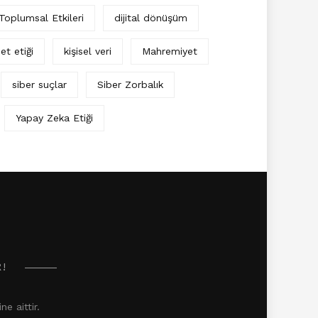
 Toplumsal Etkileri
dijital dönüşüm
et etiği
kişisel veri
Mahremiyet
siber suçlar
Siber Zorbalık
Yapay Zeka Etiği
R!
e aittir.