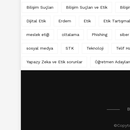
Bilişim Suçları
Bilişim Suçları ve Etik
Biliş
Dijital Etik
Erdem
Etik
Etik Tartışma
meslek etiği
oltalama
Phishing
siber
sosyal medya
STK
Teknoloji
Telif Ha
Yapazy Zeka ve Etik sorunlar
Öğretmen Adaylar
B
©Copytor