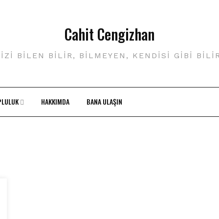
Cahit Cengizhan
IZI BILEN BILIR, BILMEYEN, KENDISI GIBI BILI
PLULUK
HAKKIMDA
BANA ULAŞIN