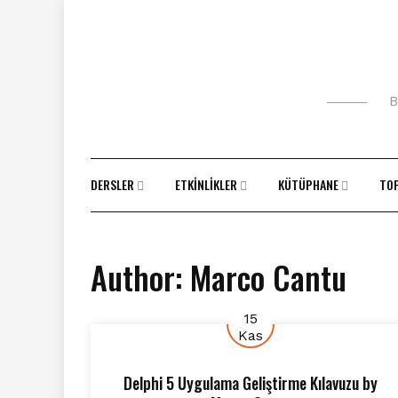
Skip
to
content
B
DERSLER
ETKINLIKLER
KÜTÜPHANE
TO
Author:
Marco Cantu
15
Kas
Delphi 5 Uygulama Geliştirme Kılavuzu
by