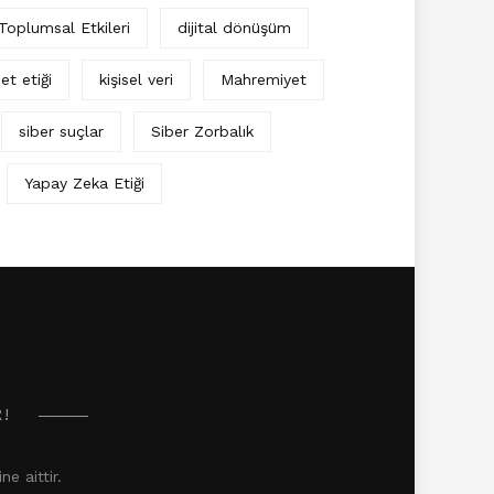
 Toplumsal Etkileri
dijital dönüşüm
et etiği
kişisel veri
Mahremiyet
siber suçlar
Siber Zorbalık
Yapay Zeka Etiği
R!
e aittir.