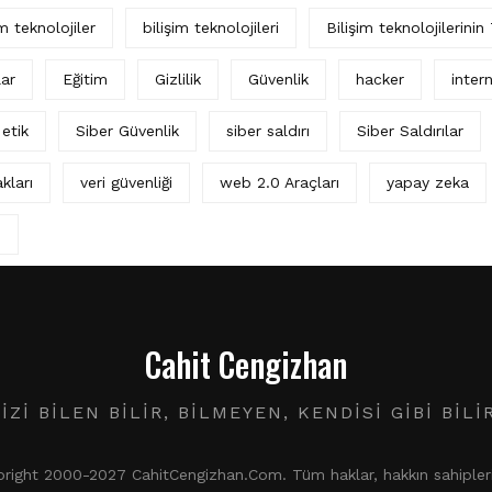
im teknolojiler
bilişim teknolojileri
Bilişim teknolojilerinin
lar
Eğitim
Gizlilik
Güvenlik
hacker
intern
 etik
Siber Güvenlik
siber saldırı
Siber Saldırılar
kları
veri güvenliği
web 2.0 Araçları
yapay zeka
ı
Cahit Cengizhan
IZI BILEN BILIR, BILMEYEN, KENDISI GIBI BILI
ight 2000-2027 CahitCengizhan.Com. Tüm haklar, hakkın sahiplerin