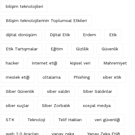
bilişim teknolojileri
Bilişim teknolojilerinin Toplumsal Etkileri
dijital dönüşüm
Dijital Etik
Erdem
Etik
Etik Tartışmalar
Eğitim
Gizlilik
Güvenlik
hacker
internet etiği
kişisel veri
Mahremiyet
meslek etiği
oltalama
Phishing
siber etik
Siber Güvenlik
siber saldırı
Siber Saldırılar
siber suçlar
Siber Zorbalık
sosyal medya
STK
Teknoloji
Telif Hakları
veri güvenliği
web 2.0 Araçları
yapay zeka
Yapay Zeka Etiği