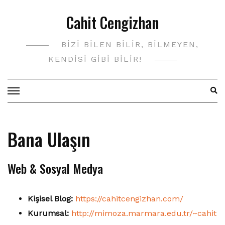
Skip
Cahit Cengizhan
to
content
BIZI BILEN BILIR, BILMEYEN,
KENDISI GIBI BILIR!
Bana Ulaşın
Web & Sosyal Medya
Kişisel Blog:
https://cahitcengizhan.com/
Kurumsal:
http://mimoza.marmara.edu.tr/~cahit