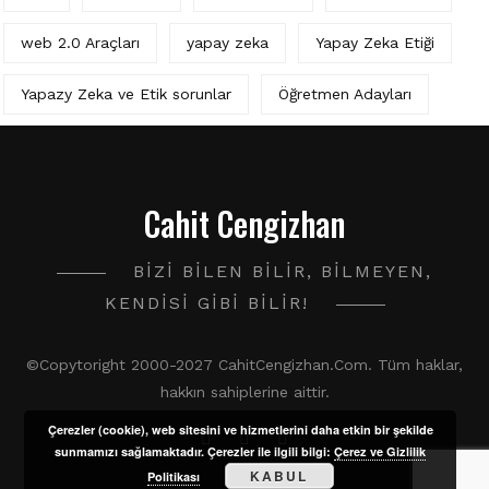
web 2.0 Araçları
yapay zeka
Yapay Zeka Etiği
Yapazy Zeka ve Etik sorunlar
Öğretmen Adayları
Cahit Cengizhan
BIZI BILEN BILIR, BILMEYEN,
KENDISI GIBI BILIR!
©Copytoright 2000-2027 CahitCengizhan.Com. Tüm haklar,
hakkın sahiplerine aittir.
Çerezler (cookie), web sitesini ve hizmetlerini daha etkin bir şekilde
sunmamızı sağlamaktadır. Çerezler ile ilgili bilgi:
Çerez ve Gizlilik
KABUL
Politikası