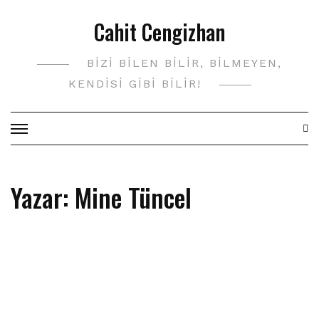
Skip
Cahit Cengizhan
to
content
BIZI BILEN BILIR, BILMEYEN,
KENDISI GIBI BILIR!
Yazar:
Mine Tüncel