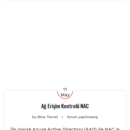
11
May
Ağ Erişim Kontrolü NAC
by
Mine Tüncel
Yorum yapılmamış
İlk olarak Azure Active Directory (AAD) ile NAC iş